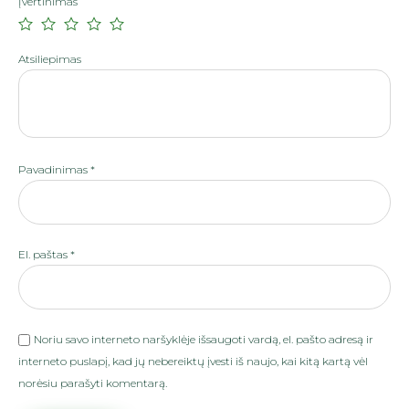
Įvertinimas
Atsiliepimas
Pavadinimas
*
El. paštas
*
Noriu savo interneto naršyklėje išsaugoti vardą, el. pašto adresą ir
interneto puslapį, kad jų nebereiktų įvesti iš naujo, kai kitą kartą vėl
norėsiu parašyti komentarą.