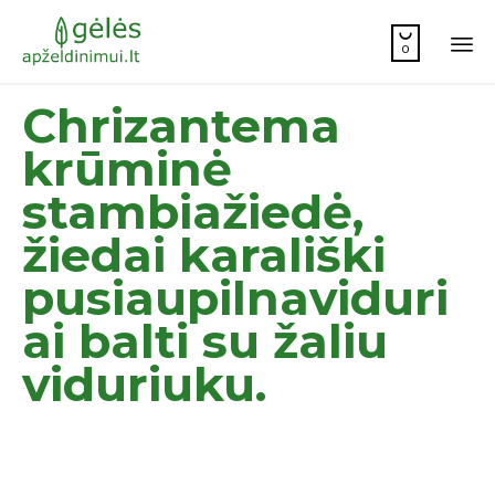

0
Sk
Chrizantema
to
co
krūminė
stambiažiedė,
žiedai karališki
pusiaupilnaviduri
ai balti su žaliu
viduriuku.