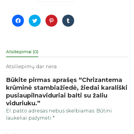
Click
Click
Click
Click
to
to
to
to
share
share
share
share
on
on
on
on
Facebook
Twitter
Pinterest
Tumblr
(Opens
(Opens
(Opens
(Opens
in
in
in
in
new
new
new
new
window)
window)
window)
window)
Atsiliepimai (0)
Atsiliepimų dar nėra.
Būkite pirmas aprašęs “Chrizantema
krūminė stambiažiedė, žiedai karališki
pusiaupilnaviduriai balti su žaliu
viduriuku.”
El. pašto adresas nebus skelbiamas.
Būtini
laukeliai pažymėti
*