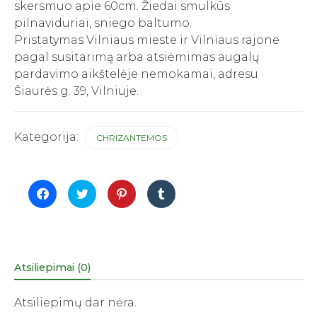
skersmuo apie 60cm. Žiedai smulkūs
pilnaviduriai, sniego baltumo.
Pristatymas Vilniaus mieste ir Vilniaus rajone
pagal susitarimą arba atsiėmimas augalų
pardavimo aikštelėje nemokamai, adresu
Šiaurės g. 39, Vilniuje.
Kategorija:
CHRIZANTEMOS
Click
Click
Click
Click
to
to
to
to
share
share
share
share
on
on
on
on
Facebook
Twitter
Pinterest
Tumblr
(Opens
(Opens
(Opens
(Opens
in
in
in
in
new
new
new
new
window)
window)
window)
window)
Atsiliepimai (0)
Atsiliepimų dar nėra.