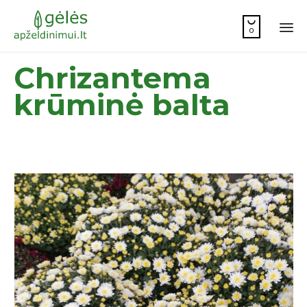

0
Sk
Chrizantema
to
co
krūminė balta