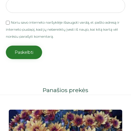
Noriu savo interneto naršyklėje išsaugoti vardą, el. pašto adresą ir
interneto puslapį, kad jų nebereiktų įvesti iš naujo, kai kitą kartą vėl
norėsiu parašyti komentarą.
Panašios prekės