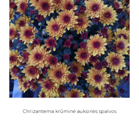
Chrizantema krūminė auksinės spalvos