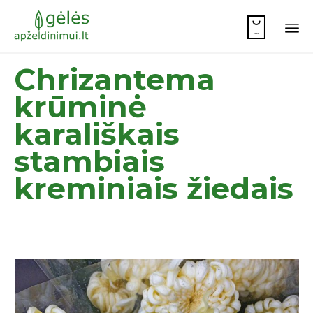

...
Sk
Chrizantema
to
co
krūminė
karališkais
stambiais
kreminiais žiedais