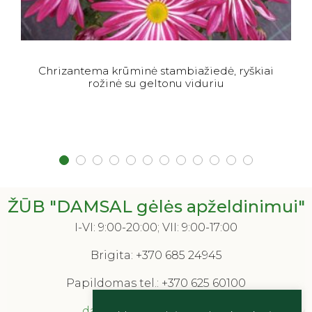
Chrizantema krūminė stambiažiedė, ryškiai
rožinė su geltonu viduriu
ŽŪB "DAMSAL gėlės apželdinimui"
I-VI: 9:00-20:00; VII: 9:00-17:00
Brigita:
+370 685 24945
Papildomas tel.:
+370 625 60100
damsalgeles@gmail.com