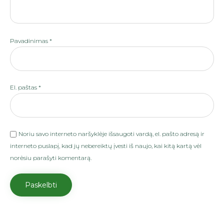
Pavadinimas
*
El. paštas
*
Noriu savo interneto naršyklėje išsaugoti vardą, el. pašto adresą ir
interneto puslapį, kad jų nebereiktų įvesti iš naujo, kai kitą kartą vėl
norėsiu parašyti komentarą.