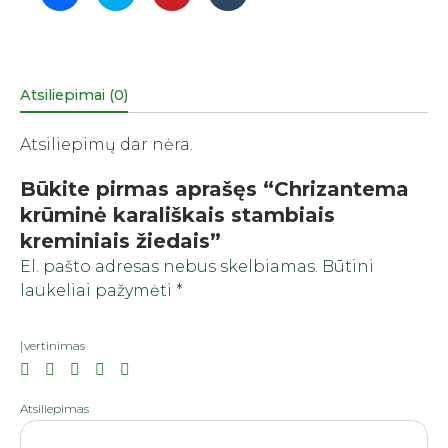
to
to
to
to
share
share
share
share
on
on
on
on
Facebook
Twitter
Pinterest
Tumblr
(Opens
(Opens
(Opens
(Opens
in
in
in
in
new
new
new
new
window)
window)
window)
window)
Atsiliepimai (0)
Atsiliepimų dar nėra.
Būkite pirmas aprašęs “Chrizantema
krūminė karališkais stambiais
kreminiais žiedais”
El. pašto adresas nebus skelbiamas.
Būtini
laukeliai pažymėti
*
Įvertinimas
Atsiliepimas