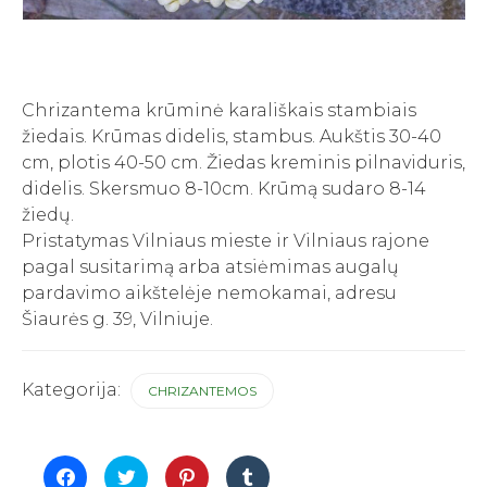
Chrizantema krūminė karališkais stambiais
žiedais. Krūmas didelis, stambus. Aukštis 30-40
cm, plotis 40-50 cm. Žiedas kreminis pilnaviduris,
didelis. Skersmuo 8-10cm. Krūmą sudaro 8-14
žiedų.
Pristatymas Vilniaus mieste ir Vilniaus rajone
pagal susitarimą arba atsiėmimas augalų
pardavimo aikštelėje nemokamai, adresu
Šiaurės g. 39, Vilniuje.
Kategorija:
CHRIZANTEMOS
Click
Click
Click
Click