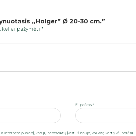
ynuotasis „Holger” Ø 20-30 cm.”
aukeliai pažymėti
*
El. paštas
*
ir interneto puslapį, kad jų nebereiktų įvesti iš naujo, kai kitą kartą vėl norės