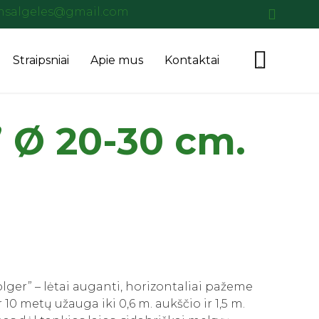
salgeles@gmail.com
Skip

Straipsniai
Apie mus
Kontaktai
...
to
content
 Ø 20-30 cm.
lger” – lėtai auganti, horizontaliai pažeme
r 10 metų užauga iki 0,6 m. aukščio ir 1,5 m.