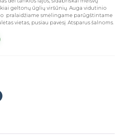
s dėl tankios lajos, sidabriškai melsvų
škiai geltonų ūglių viršūnių. Auga vidutinio
o pralaidžiame smėlingame parūgštintame
lėtas vietas, pusiau pavėsį. Atsparus šalnoms.
Click
to
share
on
Tumblr
(Opens
in
new
window)