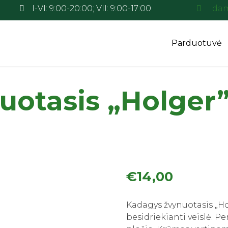
I-VI: 9:00-20:00; VII: 9:00-17:00
dam
Parduotuvė
uotasis „Holger”
€
14,00
Kadagys žvynuotasis „Ho
besidriekianti veislė. Pe