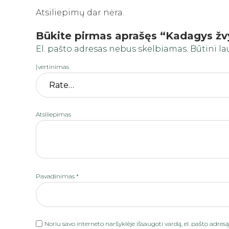
Atsiliepimų dar nėra.
Būkite pirmas aprašęs “Kadagys žv
El. pašto adresas nebus skelbiamas.
Būtini l
Įvertinimas
Atsiliepimas
Pavadinimas
*
Noriu savo interneto naršyklėje išsaugoti vardą, el. pašto adresą 