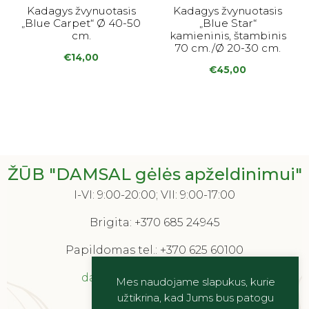
Kadagys žvynuotasis
Kadagys žvynuotasis
„Blue Carpet“ Ø 40-50
„Blue Star“
cm.
kamieninis, štambinis
70 cm./Ø 20-30 cm.
€
14,00
€
45,00
ŽŪB "DAMSAL gėlės apželdinimui"
I-VI: 9:00-20:00; VII: 9:00-17:00
Brigita:
+370 685 24945
Papildomas tel.:
+370 625 60100
damsalgeles@gmail.com
Mes naudojame slapukus, kurie
užtikrina, kad Jums bus patogu
Šiaurės g. 39, Vilnius