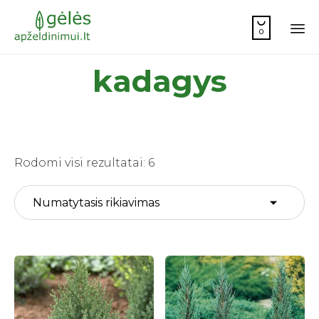

0
Sk
kadagys
to
co
Rodomi visi rezultatai: 6