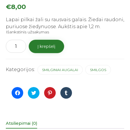
€
8,00
Lapai pilkai žali su rausvais galais. Žiedai raudoni,
puriuose žiedynuose. Aukštis apie 1,2 m.
Išankstinis užsakymas
produkto
Į krepšelį
kiekis:
Sora
ryškėtoji
"Cheyenne
Sky"
Kategorijos:
SMILGINIAI AUGALAI
SMILGOS
Click
Click
Click
Click
to
to
to
to
share
share
share
share
on
on
on
on
Facebook
Twitter
Pinterest
Tumblr
(Opens
(Opens
(Opens
(Opens
in
in
in
in
new
new
new
new
window)
window)
window)
window)
Atsiliepimai (0)