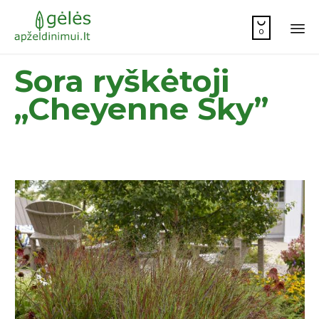

0
Sk
Sora ryškėtoji
to
co
„Cheyenne Sky”