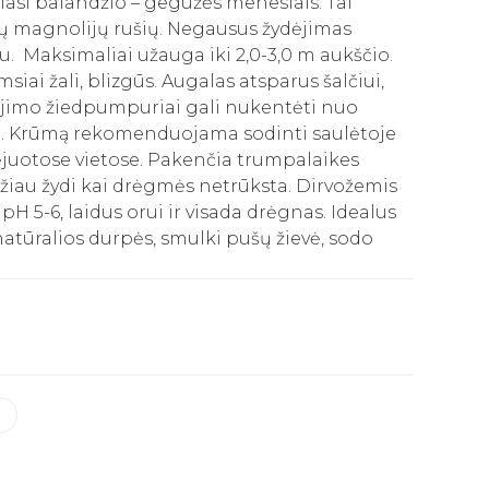
džiasi balandžio – gegužės menesiais. Tai
isų magnolijų rušių. Negausus žydėjimas
u. Maksimaliai užauga iki 2,0-3,0 m aukščio.
siai žali, blizgūs. Augalas atsparus šalčiui,
ėjimo žiedpumpuriai gali nukentėti nuo
nų. Krūmą rekomenduojama sodinti saulėtoje
vėjuotose vietose. Pakenčia trumpalaikes
ažiau žydi kai drėgmės netrūksta. Dirvožemis
 pH 5-6, laidus orui ir visada drėgnas. Idealus
natūralios durpės, smulki pušų žievė, sodo
S