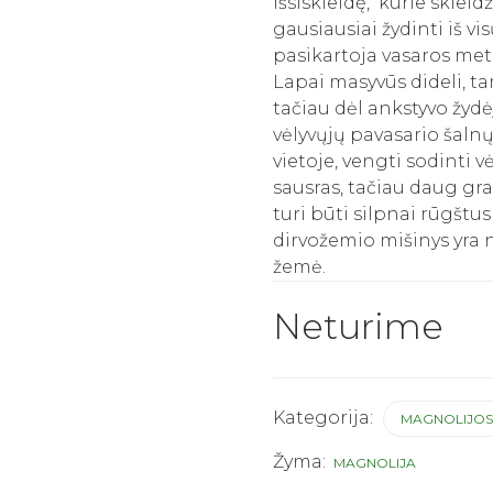
išsiskleidę, kurie sklei
gausiausiai žydinti iš v
pasikartoja vasaros met
Lapai masyvūs dideli, tam
tačiau dėl ankstyvo žyd
vėlyvųjų pavasario šal
vietoje, vengti sodinti 
sausras, tačiau daug gr
turi būti silpnai rūgštus
dirvožemio mišinys yra 
žemė.
Neturime
Kategorija:
MAGNOLIJO
Žyma:
MAGNOLIJA