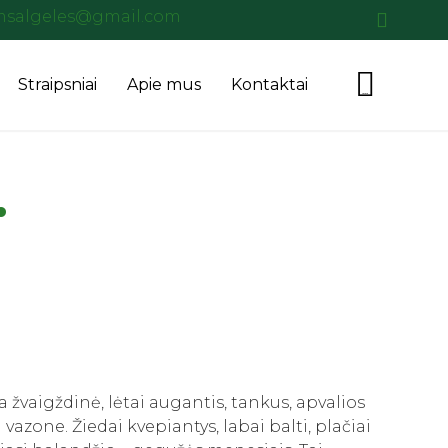
salgeles@gmail.com
Skip

Straipsniai
Apie mus
Kontaktai
...
to
content
.
a žvaigždinė, lėtai augantis, tankus, apvalios
azone. Žiedai kvepiantys, labai balti, plačiai