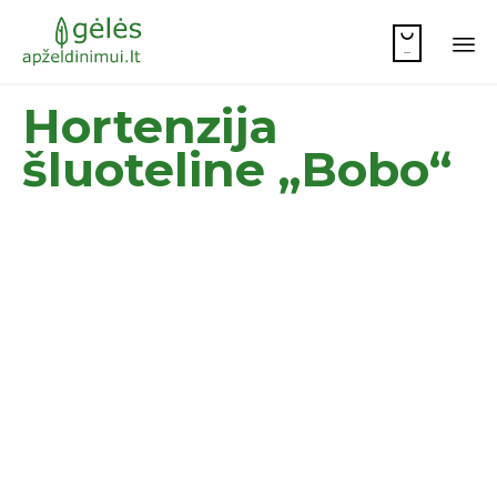

...
Sk
Hortenzija
to
co
šluoteline „Bobo“