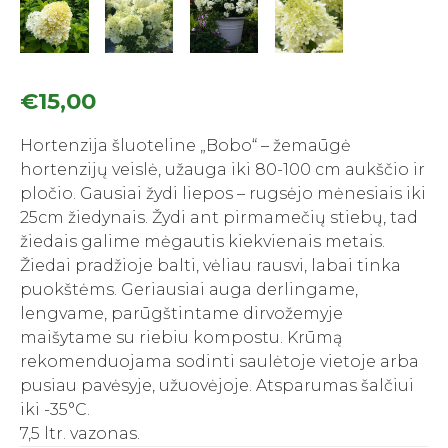
€
15,00
Hortenzija šluoteline „Bobo“ – žemaūgė
hortenzijų veislė, užauga iki 80-100 cm aukščio ir
pločio. Gausiai žydi liepos – rugsėjo mėnesiais iki
25cm žiedynais. Žydi ant pirmamečių stiebų, tad
žiedais galime mėgautis kiekvienais metais.
Žiedai pradžioje balti, vėliau rausvi, labai tinka
puokštėms. Geriausiai auga derlingame,
lengvame, parūgštintame dirvožemyje
maišytame su riebiu kompostu. Krūmą
rekomenduojama sodinti saulėtoje vietoje arba
pusiau pavėsyje, užuovėjoje. Atsparumas šalčiui
iki -35°C.
7,5 ltr. vazonas.